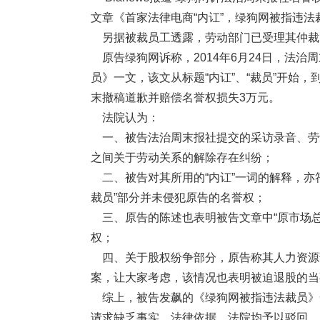
文章《首家法律电商“内讧”，绿狗网被指违
另据被裁员工透露，劳动部门已受理其仲裁
原告绿狗网诉称，2014年6月24日，法治
员》一文，该文从标题“内讧”、“裁员”开始
末撤稿道歉并赔偿名誉权损失3万元。
法院认为：
一、被告法治周末报社提交的采访录音、劳
之间关于劳动关系的解除存在纠纷；
二、被告对其所用的“内讧”一词的解释，亦
裁员”部分并未侵犯原告的名誉权；
三、原告的陈述也表明被告文章中“原市场总
权；
四、关于股权纷争部分，原告称其人力资源
案，让大家考虑，该情况也表明被迫退股的当
综上，被告发飙的《绿狗网被指违法裁员》
请求缺乏事实、法律依据，法院均予以驳回。