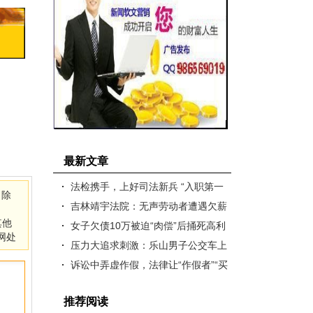
最新文章
法检携手，上好司法新兵 “入职第一
，除
课”
吉林靖宇法院：无声劳动者遭遇欠薪
其他
维权遇阻，有爱法院人司法救助..
女子欠债10万被迫“肉偿”后捅死高利
网处
贷债主，法院判故意杀人
压力大追求刺激：乐山男子公交车上
猥亵11岁女生被判1年5个月
诉讼中弄虚作假，法律让“作假者”“买
单”
推荐阅读