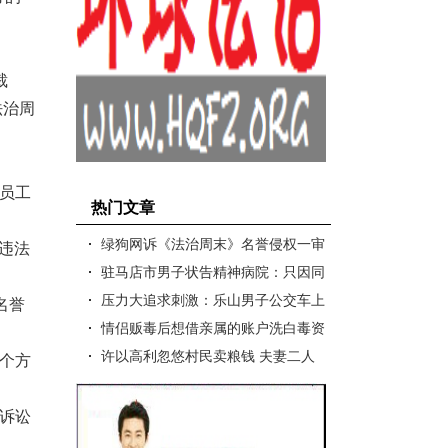
裁
法治周
员工
热门文章
绿狗网诉《法治周末》名誉侵权一审
违法
败诉，驳回全部诉讼请求
驻马店市男子状告精神病院：只因同
性恋被强制治疗19天
压力大追求刺激：乐山男子公交车上
名誉
猥亵11岁女生被判1年5个月
情侣贩毒后想借亲属的账户洗白毒资
双双获刑
许以高利忽悠村民卖粮钱 夫妻二人
个方
因非法吸收公众存款获刑
诉讼