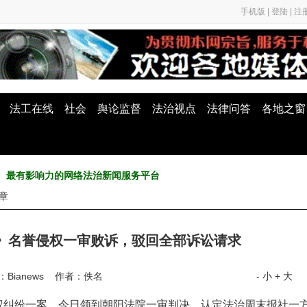
手机版
|
登陆
|
注
法工在线
社会
舆论监督
法治视点
法律问答
各地之窗
最权威、最有影响力的网络法治新闻服务平台
文章
》名誉侵权一审败诉，驳回全部诉讼请求
：Bianews 作者：佚名
- 小
+ 大
誉权纠纷一案，今日领到朝阳法院一审判决，认定法治周末报社一