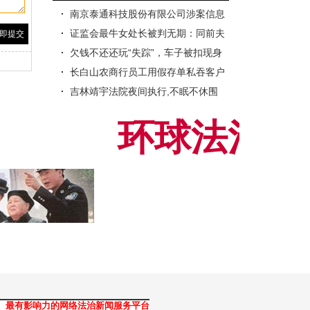
南京泰通科技股份有限公司涉案信息
证监会最牛女处长被判无期：同前夫
强卖字画索贿千万
欠钱不还还玩“失踪”，车子被扣现身
还款
长白山农商行员工用假存单私吞客户
247万被判刑
吉林靖宇法院夜间执行,不眠不休围
堵“老赖”
环球法治网欢
、最有影响力的网络法治新闻服务平台