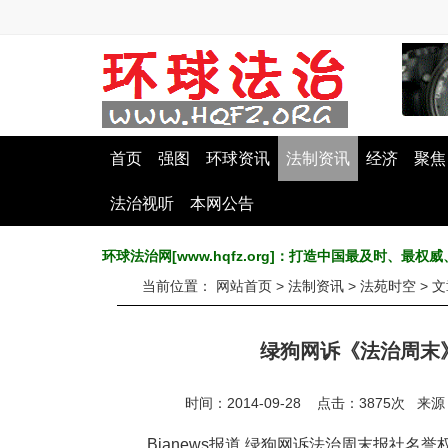
首页
强图
环球资讯
法制资讯
经济
聚焦
法治视听
本网公告
环球法治网[www.hqfz.org]：打造中国最及时、
当前位置：
网站首页
>
法制资讯
>
法苑时空
> 
绿狗网诉《法治周末
时间：2014-09-28 点击：
3875
次
来源
Bianews报道 绿狗网诉法治周末报社名