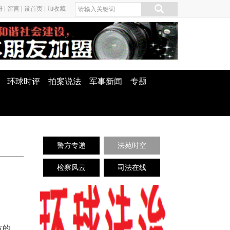
册
|
留言
|
设首页
|
加收藏
环球时评
拍案说法
军事新闻
专题
警方专递
法苑时空
检察风云
司法在线
方的