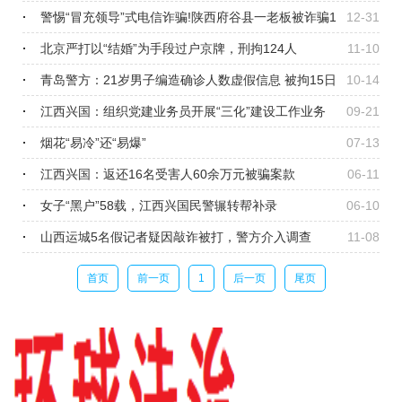
警惕“冒充领导”式电信诈骗!陕西府谷县一老板被诈骗1
12-31
0万元
北京严打以“结婚”为手段过户京牌，刑拘124人
11-10
青岛警方：21岁男子编造确诊人数虚假信息 被拘15日
10-14
江西兴国：组织党建业务员开展“三化”建设工作业务
09-21
培训
烟花“易冷”还“易爆”
07-13
江西兴国：返还16名受害人60余万元被骗案款
06-11
女子“黑户”58载，江西兴国民警辗转帮补录
06-10
山西运城5名假记者疑因敲诈被打，警方介入调查
11-08
首页
前一页
1
后一页
尾页