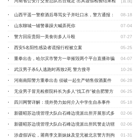
河南省公安厅交警总队出台规定 出具虚假检验结果检
[置顶]
验资格将被撤
山西平遥一警察酒后辱骂女子并吐口水，警方通报：
08-18
辞退
山东聊城一辅警暴躁大喊弄死你
07-04
警方回应贵阳一美食街多人斗殴
07-27
西安5名阳性感染者谎报行程被立案
05-25
重拳出击，哈尔滨市警方一举摧毁两个平台直播诈骗
04-07
公司
武汉男子杀5人逃跑时再致2死 警方搜寻
10-26
河南南阳警方重拳出击 侦破一起生产销售假酒案件
06-28
无业男子冒充检察院科长为多人“找工作”被合肥警方
06-25
刑拘
四川网警详解：境外势力如何介入中学生自杀事件
05-18
新疆昭苏边境管理大队白石峰边境派出所开展形式多
02-06
样的禁毒宣传活动
新疆昭苏边境管理大队白石峰边境派出所民警走访辖
02-06
区孤寡老人
涉虚假诉讼，莆商李文新妹妹及堂兄被北京警方刑拘
01-31