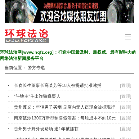
手
机
导
环球法治网[www.hqfz.org]：打造中国最及时、最权威、最有影响力的
航
网络法治新闻服务平台
当前位置：
警方专递
长春长生董事长高某芳等18人被提请批准逮捕
[置顶]
“斗地主”斗出诈骗嫌疑人
[置顶]
贵州遵义：年轻男子买烟 见店内无人盗现金被抓现行
[置顶]
南京破涉1300万新型制售假酒案：每瓶成本不到10元
[置顶]
贵州男子野外设赌场 逃1年被抓获
[置顶]