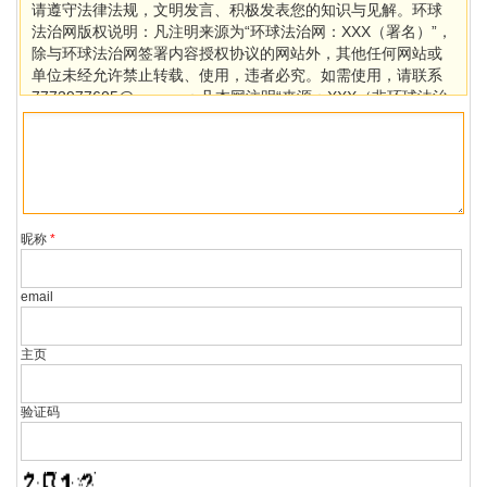
请遵守法律法规，文明发言、积极发表您的知识与见解。环球
法治网版权说明：凡注明来源为“环球法治网：XXX（署名）”，
除与环球法治网签署内容授权协议的网站外，其他任何网站或
单位未经允许禁止转载、使用，违者必究。如需使用，请联系
7773977605@qq.com；凡本网注明“来源：XXX（非环球法治
网）”的作品，均转载自其它媒体，目的在于传播更多信息，其
他媒体如需转载，请与稿件来源方联系，如产生任何问题与本
网无关。若因版权、失实等侵权问题，请在30日内联系环球法
治网处理。
昵称
*
email
主页
验证码