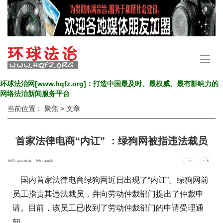
手
机
导
环球法治网[www.hqfz.org]：打造中国最及时、最权威、最有影响力的
航
网络法治新闻服务平台
当前位置：
聚焦
> 文章
首家法律电商“内讧” ：绿狗网被指违法裁员
时间：2014-06-26 点击：
3903
次
- 小
+ 大
国内首家法律电商绿狗网近日出现了“内讧”。绿狗网前
员工指责其违法裁员，并向劳动仲裁部门提出了仲裁申
请。目前，该员工已收到了劳动仲裁部门的申请受理通
知