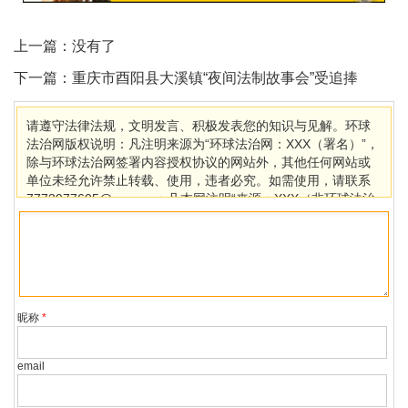
上一篇：没有了
下一篇：
重庆市酉阳县大溪镇“夜间法制故事会”受追捧
请遵守法律法规，文明发言、积极发表您的知识与见解。环球
法治网版权说明：凡注明来源为“环球法治网：XXX（署名）”，
除与环球法治网签署内容授权协议的网站外，其他任何网站或
单位未经允许禁止转载、使用，违者必究。如需使用，请联系
7773977605@qq.com；凡本网注明“来源：XXX（非环球法治
网）”的作品，均转载自其它媒体，目的在于传播更多信息，其
他媒体如需转载，请与稿件来源方联系，如产生任何问题与本
网无关。若因版权、失实等侵权问题，请在30日内联系环球法
治网处理。
昵称
*
email