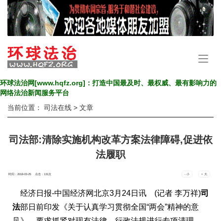
手
机
导
环球法治网[www.hqfz.org]：打造中国最及时、最权威、最有影响力的
航
网络法治新闻服务平台
当前位置：
司法在线
> 文章
司法部:清除实施机构改革方案法律障碍,促进依
法履职
时间：2018-03-25 点击：
131
次
- 小
+ 大
经济日报-中国经济网北京3月24日讯 (记者 李万祥)
司
法
部日前印发《关于认真学习贯彻全国“两会”精神的意
见》，要求抓紧对现有法律、行政法规进行专项清理，